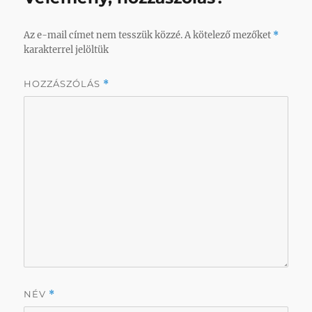
Az e-mail címet nem tesszük közzé.
A kötelező mezőket
*
karakterrel jelöltük
HOZZÁSZÓLÁS
*
NÉV
*