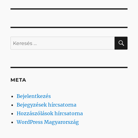
KER
Keresés
a
következő
kifejezésre:
META
Bejelentkezés
Bejegyzések hírcsatorna
Hozzászólások hírcsatorna
WordPress Magyarország