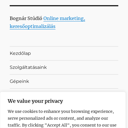
Bognár Stúdió
Online marketing,
keresőoptimalizálás
Kezdőlap
Szolgáltatásaink
Gépeink
Cégadatok
We value your privacy
Referenciák
We use cookies to enhance your browsing experience,
serve personalized ads or content, and analyze our
Adatkezelési tájékoztató
traffic. By clicking "Accept All", you consent to our use