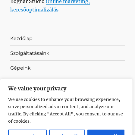
Bognár Stúdió
Online marketing,
keresőoptimalizálás
Kezdőlap
Szolgáltatásaink
Gépeink
Cégadatok
We value your privacy
Referenciák
We use cookies to enhance your browsing experience,
serve personalized ads or content, and analyze our
Adatkezelési tájékoztató
traffic. By clicking "Accept All", you consent to our use
of cookies.
DARUMARKET Kft.
Adatkezelési tájékoztató
Köszönjük