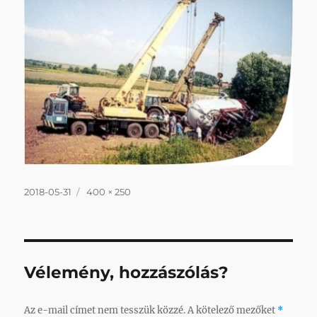
Közzétéve
Teljes
2018-05-31
400 × 250
méret
Vélemény, hozzászólás?
Az e-mail címet nem tesszük közzé.
A kötelező mezőket
*