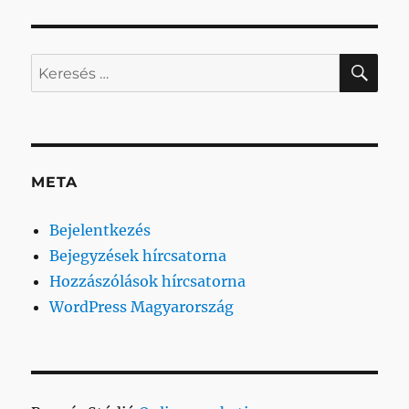
KER
Keresés
a
következő
kifejezésre:
META
Bejelentkezés
Bejegyzések hírcsatorna
Hozzászólások hírcsatorna
WordPress Magyarország